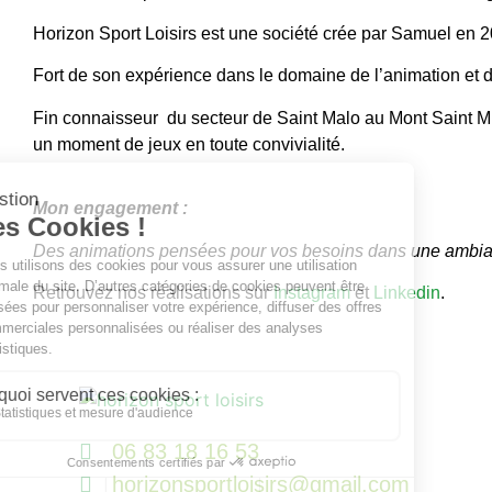
Horizon Sport Loisirs est une société crée par Samuel en 201
Fort de son expérience dans le domaine de l’animation et 
Fin connaisseur du secteur de Saint Malo au Mont Saint Mi
un moment de jeux en toute convivialité.
Mon engagement :
Des animations pensées pour vos besoins dans une ambianc
Retrouvez nos réalisations sur
Instagram
et
Linkedin
.
06 83 18 16 53
horizonsportloisirs@gmail.com