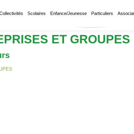
Collectivités
Scolaires
Enfance/Jeunesse
Particuliers
Associa
REPRISES ET GROUPES
urs
OUPES
UR LE LIEU DE
DINARD - SAIN
Activités sportives et lu
Découvrir