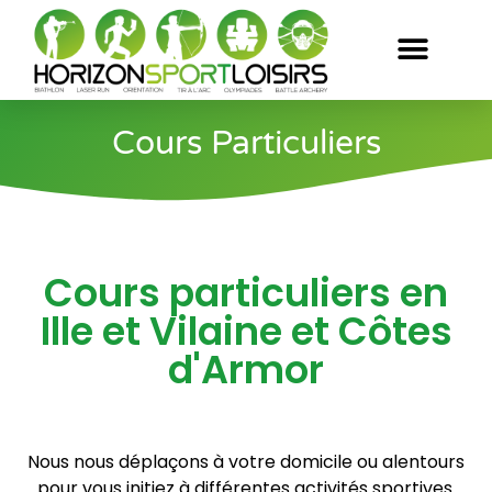
Cours Particuliers
Cours particuliers en
Ille et Vilaine et Côtes
d'Armor
Animations événementielles en Ille et Vilaine
Nous nous déplaçons à votre domicile ou alentours
pour vous initiez à différentes activités sportives.