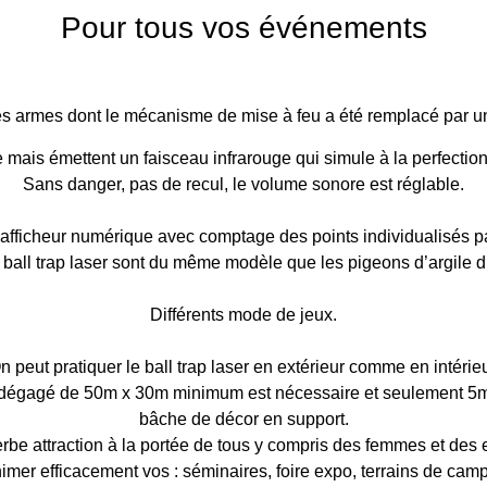
Pour tous vos événements
s armes dont le mécanisme de mise à feu a été remplacé par un d
le mais émettent un faisceau infrarouge qui simule à la perfecti
Sans danger, pas de recul, le volume sonore est réglable.
afficheur numérique avec comptage des points individualisés par
all trap laser sont du même modèle que les pigeons d’argile d’u
Différents mode de jeux.
n peut pratiquer le ball trap laser en extérieur comme en intérieu
n dégagé de 50m x 30m minimum est nécessaire et seulement 5m
bâche de décor en support.
erbe attraction à la portée de tous y compris des femmes et des e
imer efficacement vos : séminaires, foire expo, terrains de cam