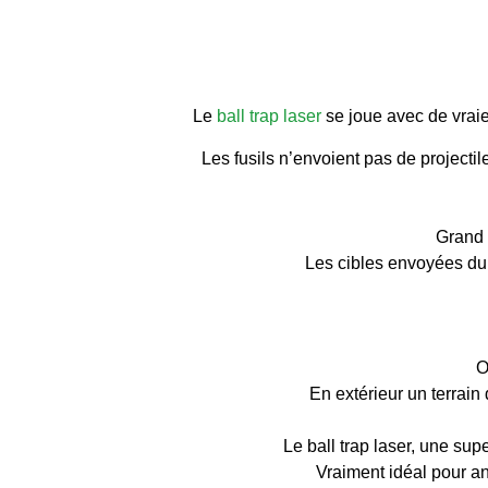
Ball trap Laser Ille et Vilaine
Le
ball trap laser
se joue avec de vraie
Les fusils n’envoient pas de projecti
Grand 
Les cibles envoyées du b
O
En extérieur un terrai
Le ball trap laser, une sup
Vraiment idéal pour an