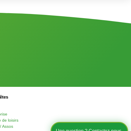
êtes
rise
 de loisirs
/ Assos
Une question ? Contactez-nous