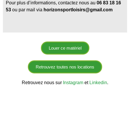
Pour plus d’informations, c
ontactez nous au
06 83 18 16
53
ou par mail via
horizonsportloisirs@gmail.com
Louer ce matériel
Retrouvez toutes nos locations
Retrouvez nous sur
Instagram
et
Linkedin
.
Lorem ipsum dolor sit amet, consectetur adipiscing elit. Ut elit tellus, luctus nec ullamcorper mattis, pulvinar dapibus leo. Lorem ipsum dolor sit amet, consectetur adipiscing elit. Ut elit
tellus, luctus nec ullamcorper mattis, pulvinar dapibus leo. Finalement, c’est la fin.