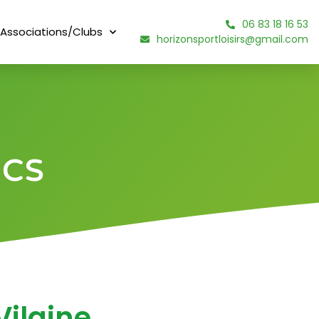
06 83 18 16 53
Associations/Clubs
horizonsportloisirs@gmail.com
acs
Vilaine