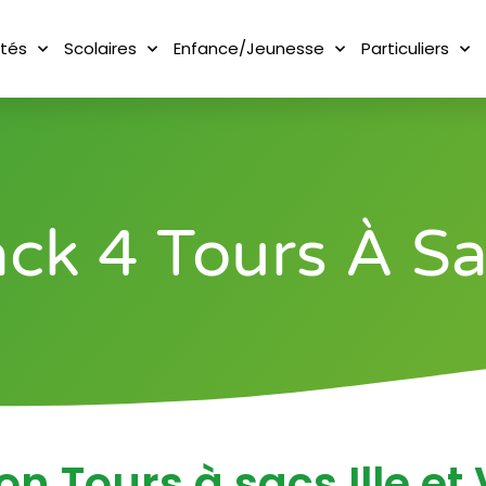
ités
Scolaires
Enfance/Jeunesse
Particuliers
ck 4 Tours À S
on Tours à sacs Ille et 