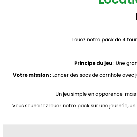
Premièrement, Location jeu d’adresse Ille et vilaine. Lorem ipsum vitae mi da mane. Puis, Premièrement, Location jeux d’adresse Ille et vilaine.
Louez notre pack de 4 tour
Principe du jeu
: Une gran
Votre mission :
Lancer des
sacs de cornhole
avec j
Un jeu simple en apparence
, mais
Vous souhaitez louer notre pack sur une journée, un