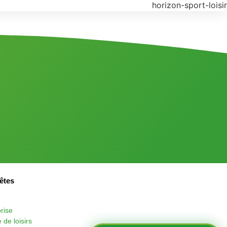
êtes
rise
 de loisirs