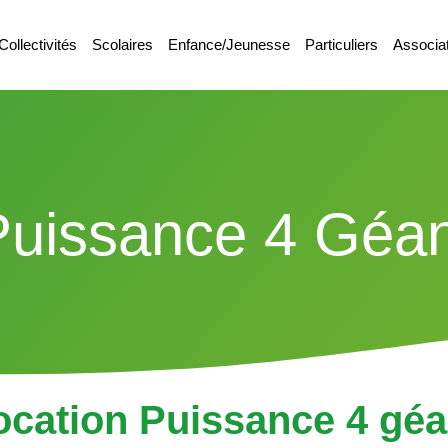
Collectivités
Scolaires
Enfance/Jeunesse
Particuliers
Associa
Puissance 4 Géan
ocation Puissance 4 géa