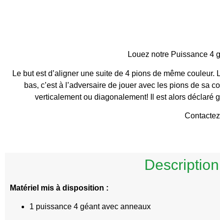
Location jeu puissance 4 géant. Puis, location jeu puissance 4 géant.
Louez notre Puissance 4 gé
Le but est d’aligner une suite de 4 pions de même couleur. 
bas, c’est à l’adversaire de jouer avec les pions de sa c
verticalement ou diagonalement! Il est alors déclaré 
Contacte
Description
Matériel mis à disposition :
1 puissance 4 géant avec anneaux