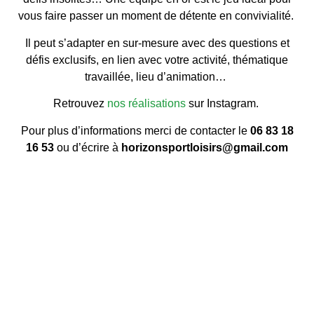
vous faire passer un moment de détente en convivialité.
Il peut s’adapter en sur-mesure avec des questions et
défis exclusifs, en lien avec votre activité, thématique
travaillée, lieu d’animation…
Retrouvez
nos réalisations
sur Instagram.
Pour plus d’informations merci de contacter le
06 83 18
16 53
ou d’écrire à
horizonsportloisirs@gmail.com
Lorem ipsum dolor sit amet, consectetur adipiscing elit. Ut elit tellus, luctus nec ullamcorper mattis, pulvinar dapibus leo.
Lorem ipsum dolor sit amet, consectetur adipiscing elit. Ut elit tellus, luctus nec ullamcorper mattis, pulvinar dapibus leo.
Lorem ipsum dolor sit amet, consectetur adipiscing elit. Ut elit tellus, luctus nec ullamcorper mattis, pulvinar dapibus leo.